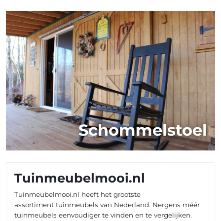
Schommelstoel
Tuinmeubelmooi.nl
Tuinmeubelmooi.nl heeft het grootste
assortiment tuinmeubels van Nederland. Nergens méér
tuinmeubels eenvoudiger te vinden en te vergelijken.