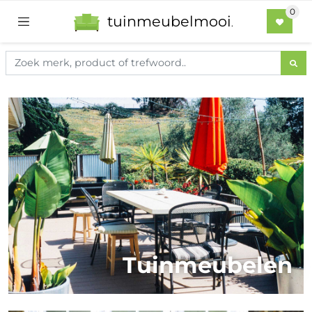
tuinmeubelmooi
.
Tuinmeubelen